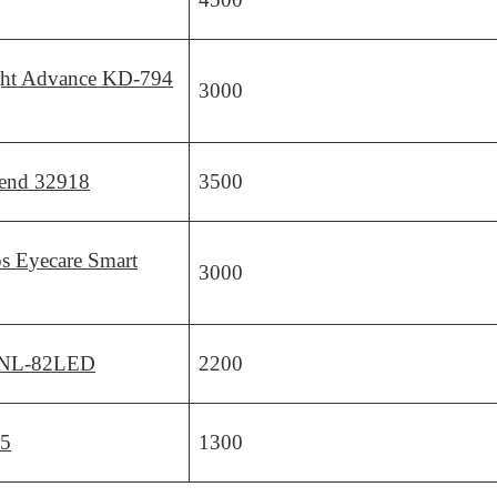
ght Advance KD-794
3000
end 32918
3500
ps Eyecare Smart
3000
NL-82LED
2200
25
1300