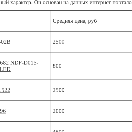
ный характер. Он основан на данных интернет-портало
Средняя цена, руб
-402B
2500
4 682 NDF-D015-
800
-LED
L522
2500
896
2000
4500