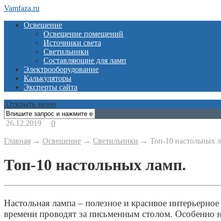
Vamfaza.ru
Освещение
Освещение помещений
Источники света
Светильники
Составляющие для ламп
Электрооборудование
Калькуляторы
Эксперты сайта
Открыть меню
26.12.2019
0
Главная
→
Освещение
→
Светильники
→
Топ-10 настольных л
Топ-10 настольных ламп.
Настольная лампа – полезное и красивое интерьерно
времени проводят за письменным столом. Особенно 