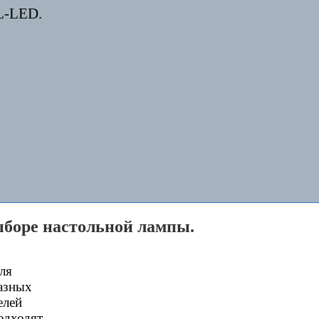
L-LED.
ыборе настольной лампы.
ля
азных
елей
одходят