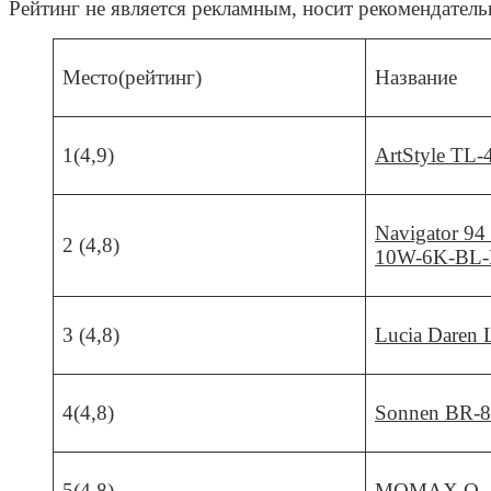
Рейтинг не является рекламным, носит рекомендатель
Место(рейтинг)
Название
1(4,9)
ArtStyle TL
Navigator 9
2 (4,8)
10W-6K-BL
3 (4,8)
Lucia Daren 
4(4,8)
Sonnen BR-
5(4,8)
MOMAX Q.