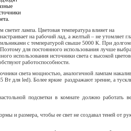
азные
сточники
вета.
м светит лампа. Цветовая температура влияет на
настраивает на рабочий лад, а желтый – не утомляет гл
етильниками с температурой свыше 5000 К. При долгом
 Поэтому для постоянного использования лучше выбр
чного использования источники света с высокой цвето
обствуют работоспособности.
точники света мощностью, аналогичной лампам накали
 Вт для led). Более яркие раздражают зрение, а тускл
настольной подсветки в комнате должно работать в
рмы и размера, чтобы ее свет не создавал теней от ру