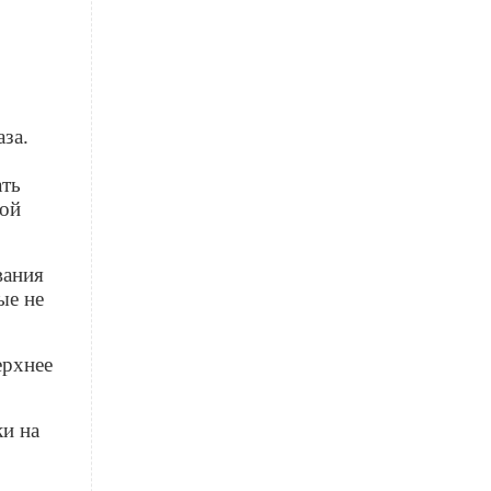
аза.
ать
вой
вания
ые не
ерхнее
ки на