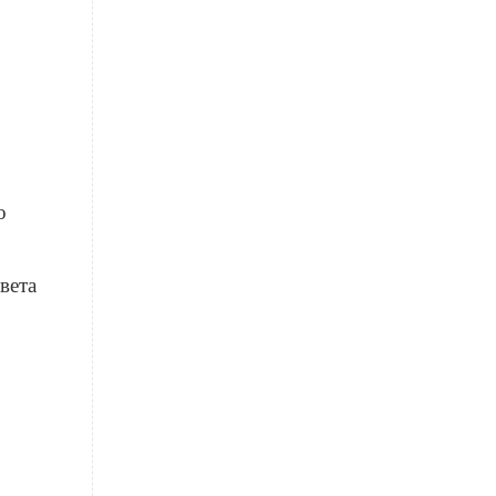
о
вета