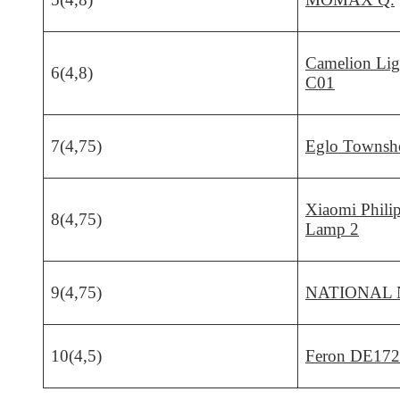
Camelion Li
6(4,8)
C01
7(4,75)
Eglo Townsh
Xiaomi Phili
8(4,75)
Lamp 2
9(4,75)
NATIONAL 
10(4,5)
Feron DE17